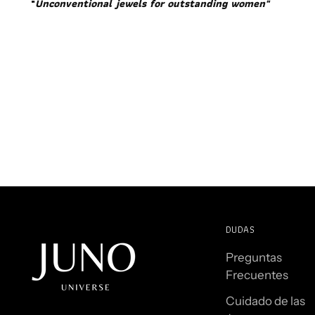
"
Unconventional jewels for outstanding women"
DUDAS
Preguntas
Frecuentes
Cuidado de las