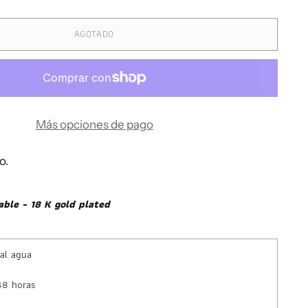
AGOTADO
Más opciones de pago
o.
able - 18 K gold plated
 al agua
48 horas