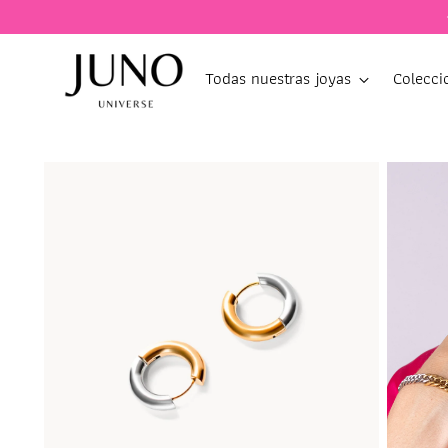
Todas nuestras joyas
Colecci