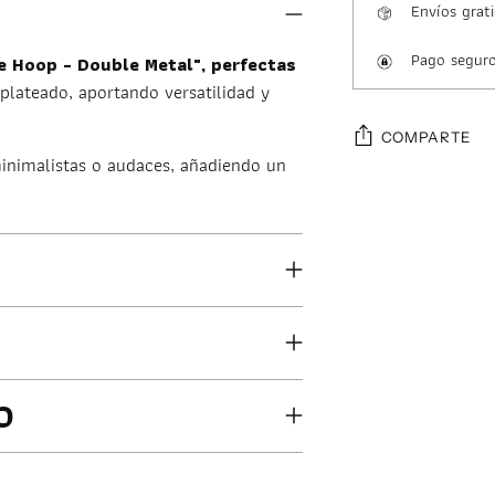
Envíos grati
Pago segur
te Hoop - Double Metal", perfectas
lateado, aportando versatilidad y
COMPARTE
minimalistas o audaces, añadiendo un
Añadir
un
producto
a
la
cesta
O