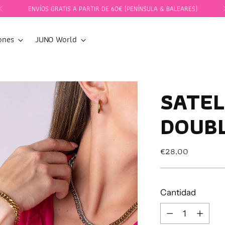
ENVÍOS GRATIS A PARTIR DE 60€ (PENÍNSULA & BALEARES)
ones
JUNO World
SATEL
DOUB
Precio
€28,00
normal
Cantidad
Cantidad