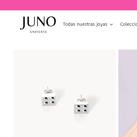
Todas nuestras joyas
Colecci