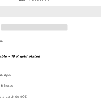
AÑADIR A LA CESTA
o.
able - 18 K gold plated
 al agua
48 horas
s a partir de 60€
o