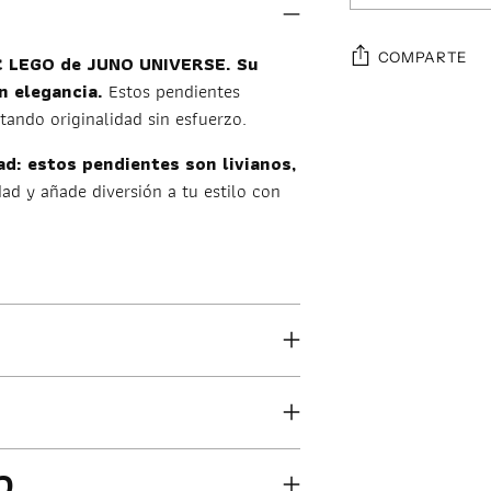
IC LEGO de JUNO UNIVERSE. Su
COMPARTE
n elegancia.
Estos pendientes
Añadir
tando originalidad sin esfuerzo.
un
: estos pendientes son livianos,
producto
dad y añade diversión a tu estilo con
a
la
cesta
O