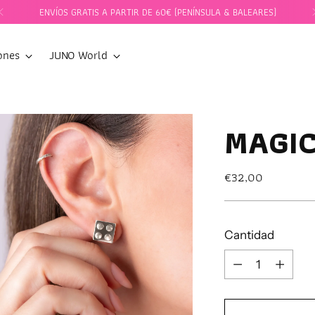
ENVÍOS GRATIS A PARTIR DE 60€ (PENÍNSULA & BALEARES)
ones
JUNO World
MAGIC
Precio
€32,00
normal
Cantidad
Cantidad