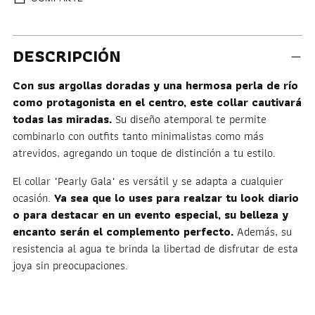
Añadir
DESCRIPCIÓN
un
producto
Con sus argollas doradas y una hermosa perla de río
a
como protagonista en el centro, este collar cautivará
la
todas las miradas.
Su diseño atemporal te permite
cesta
combinarlo con outfits tanto minimalistas como más
atrevidos, agregando un toque de distinción a tu estilo.
El collar "Pearly Gala" es versátil y se adapta a cualquier
ocasión.
Ya sea que lo uses para realzar tu look diario
o para destacar en un evento especial, su belleza y
encanto serán el complemento perfecto.
Además, su
resistencia al agua te brinda la libertad de disfrutar de esta
joya sin preocupaciones.