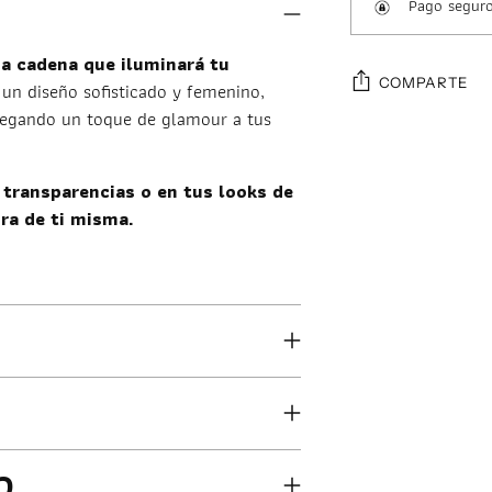
Pago segur
na cadena que iluminará tu
COMPARTE
un diseño sofisticado y femenino,
gregando un toque de glamour a tus
Añadir
un
 transparencias o en tus looks de
producto
ura de ti misma.
a
la
cesta
O