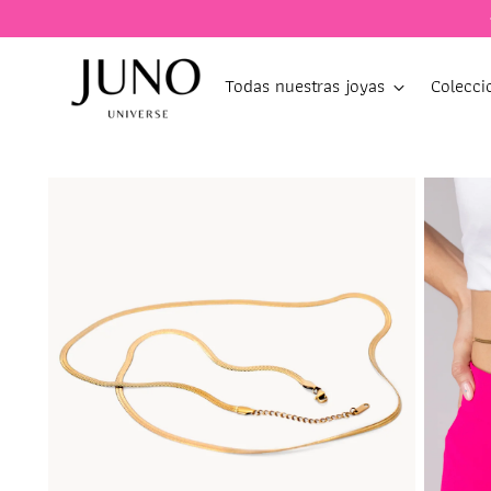
Todas nuestras joyas
Colecci