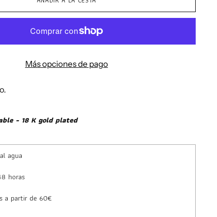
AÑADIR A LA CESTA
Más opciones de pago
o.
able - 18 K gold plated
 al agua
48 horas
s a partir de 60€